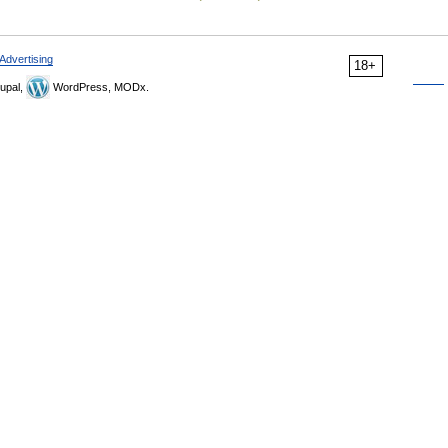
Advertising
18+
upal,
WordPress, MODx.