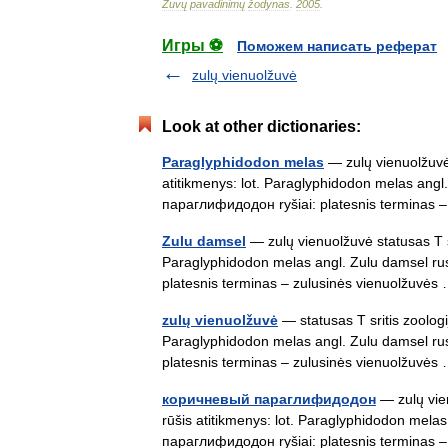
Žuvų
pavadinimų
žodynas
.
2005
.
Игры ⚽
Поможем написать реферат
zulų vienuolžuvė
Look at other dictionaries:
Paraglyphidodon melas
— zulų vienuolžuvė 
atitikmenys: lot. Paraglyphidodon melas an
параглифидодон ryšiai: platesnis terminas
Zulu damsel
— zulų vienuolžuvė statusas T sr
Paraglyphidodon melas angl. Zulu damsel r
platesnis terminas – zulusinės vienuolžuvė
zulų vienuolžuvė
— statusas T sritis zoologi
Paraglyphidodon melas angl. Zulu damsel r
platesnis terminas – zulusinės vienuolžuvė
коричневый параглифидодон
— zulų vien
rūšis atitikmenys: lot. Paraglyphidodon me
параглифидодон ryšiai: platesnis terminas