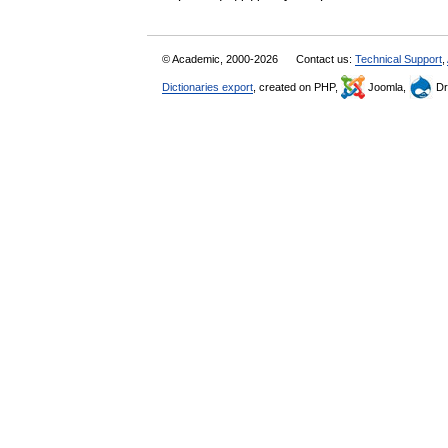
© Academic, 2000-2026
Contact us:
Technical Support
,
Dictionaries export
, created on PHP,
Joomla,
Dr