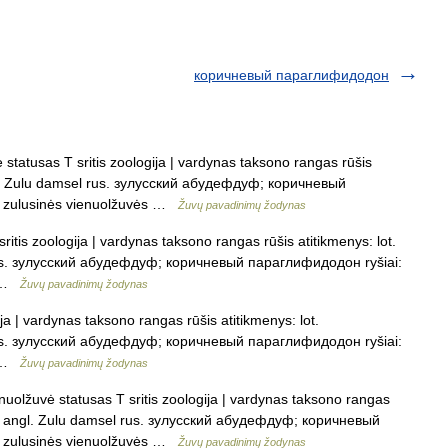
коричневый параглифидодон
statusas T sritis zoologija | vardynas taksono rangas rūšis
gl. Zulu damsel rus. зулусский абудефдуф; коричневый
 – zulusinės vienuolžuvės …
Žuvų pavadinimų žodynas
itis zoologija | vardynas taksono rangas rūšis atitikmenys: lot.
us. зулусский абудефдуф; коричневый параглифидодон ryšiai:
s …
Žuvų pavadinimų žodynas
ja | vardynas taksono rangas rūšis atitikmenys: lot.
us. зулусский абудефдуф; коричневый параглифидодон ryšiai:
s …
Žuvų pavadinimų žodynas
uolžuvė statusas T sritis zoologija | vardynas taksono rangas
las angl. Zulu damsel rus. зулусский абудефдуф; коричневый
 – zulusinės vienuolžuvės …
Žuvų pavadinimų žodynas