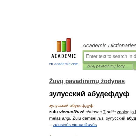
Academic Dictionarie
en-academic.com
Žuvų pavadinimų žodynas
Žuvų pavadinimų žodynas
зулусский абудефдуф
зулусский
абудефдуф
zulų
vienuolžuvė
statusas
T
sritis
zoologija
melas
angl
.
Zulu
damsel
rus
.
зулусский
абу
–
zulusinės
vienuolžuvės