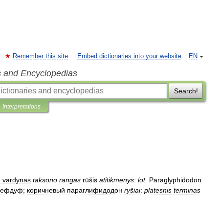
Remember this site
Embed dictionaries into your website
EN
s and Encyclopedias
Search!
Interpretations
|
vardynas
taksono
rangas
rūšis
atitikmenys
:
lot
.
Paraglyphidodon
дефдуф
;
коричневый
параглифидодон
ryšiai
:
platesnis
terminas